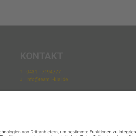
KONTAKT
0431 - 7194777
info@team1-kiel.de
FACEBOOK
team1 ist jetzt auch bei
Facebook
und
informiert über aktuelle Angebote!