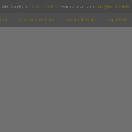
Rufen Sie jetzt an!
0431 – 7194777
oder schreiben Sie an
info@team1-kiel.de
bot
Umzugsrechner
Recht & Tipps
op Platt