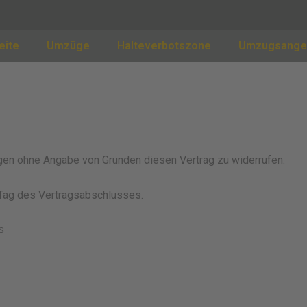
eite
Umzüge
Halteverbotszone
Umzugsange
gen ohne Angabe von Gründen diesen Vertrag zu widerrufen.
 Tag des Vertragsabschlusses.
s