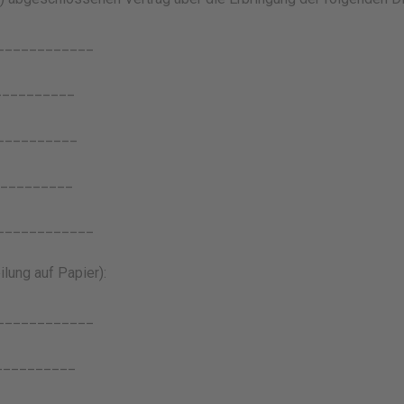
____________
__________
___________
___________
____________
ilung auf Papier):
____________
__________