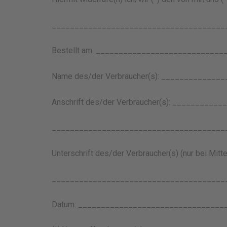
______________________________________
Bestellt am: ____________________________
Name des/der Verbraucher(s): _____________
Anschrift des/der Verbraucher(s): __________
______________________________________
Unterschrift des/der Verbraucher(s) (nur bei Mitte
______________________________________
Datum: ________________________________