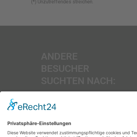
(*) Unzutreffendes streichen.
ANDERE
BESUCHER
SUCHTEN NACH:
Möbelspedition
|
Umzug Kosten
|
Umzuge
|
Umzug
|
Umzug
Osterronfeld Westerronfeld
|
Umzug Rendsburg
|
Umzug
Neumunster
|
Umzug Kropp
|
Umzug Altenholz
|
Umzug