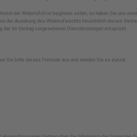
ährend der Widerrufsfrist beginnen sollen, so haben Sie uns ei
von der Ausübung des Widerrufsrechts hinsichtlich dieses Vertrag
 der im Vertrag vorgesehenen Dienstleistungen entspricht.
len Sie bitte dieses Formular aus und senden Sie es zurück.
(*) abgeschlossenen Vertrag über die Erbringung der folgenden Di